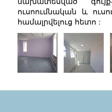
նախատեսված գույք–
ուսոումնական և ուսո
համալրվելուց հետո :