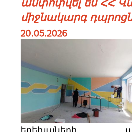
ամփոփվել են ՀՀ Վա
միջնակարգ դպրոցն
20.05.2026
երեխաների պատ