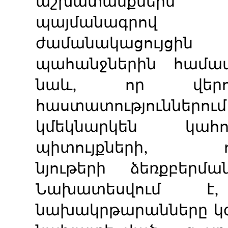
աշխատանքներն
պայմանագրով
ժամանակացույց
պահանջներին համա
նաև, որ վերոն
հաստատություններ
կմեկնարկեն կահո
պիտույքների, ու
նյութերի ձեռքբերմ
Նախատեսվում է
նախակրթարանները կգո