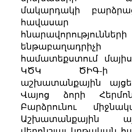
մակարդակի բարձրա
հավասար մե
հնարավորությունն
ենթաբաղադրիչի
համատեքստում մայի
ԿԾԿ ԾԻԳ-ի աշ
աշխատանքային այց
Վայոց ձորի Հերմ
Բարձրունու միջնակ
Աշխատանքային ա
վերոնշյալ կրթական հ