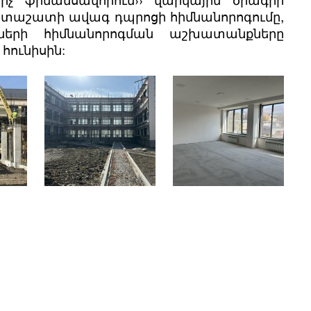
իչ ֆինանսավորում›› վարկային ծրագրի
րտաշատի ավագ դպրոցի հիմնանորոգումը,
երի հիմնանորոգման աշխատանքները
 հունիսին: