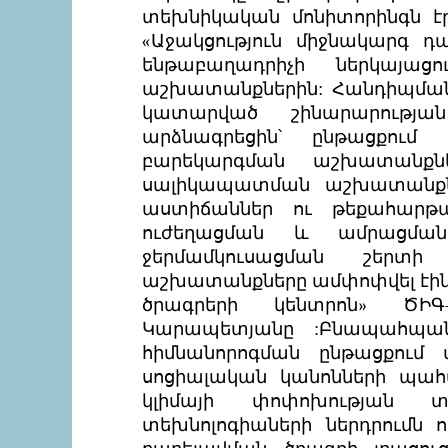
տեխնիկական մոնիտորինգն էր
«Աջակցություն միջնակարգ 
ենթաբաղադրիչի ներկայաց
աշխատանքներին: Հանդիպման 
կատարված շինարարության
արձնագրեցին՝ ընթացքու
բարեկարգման աշխատանքնե
սալիկապատման աշխատանքնե
աստիճաններ ու թեքահարթա
ուժեղացման և ամրացմ
ջերմամկուսացման շերտ
աշխատանքները ամփոփվել էին ն
ծրագրերի կենտրոն» ԾԻ
Կարապետյանը :Բնապահպան
հիմնանորոգման ընթացքում
սոցիալական կանոնների պահ
կլիմայի փոփոխության տ
տեխնոլոգիաների ներդրումն ո