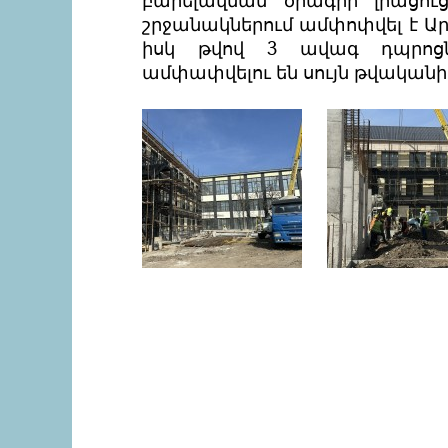
բարելավման ծրագրի լրացուց
շրջանակներում ամփոփվել է Ա
իսկ թվով 3 ավագ դպրոցն
ամփափվելու են սույն թվականի