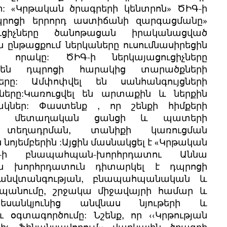
: «Կրթական ծրագրերի կենտրոն» ԾԻԳ-ի
դպրոցի երրորդ աստիճանի զարգացմանը»
ուցիչները ծանոթացան իրականացված
ընթացքում ներկաները ուսումնասիրեցին
 որակը: ԾԻԳ-ի ներկայացուցիչները
մ են դպրոցի հարակից տարածքների
րը: Ամփոփվել են սանհանգույցների
րը:Կառուցվել են արտաքին և ներքին
կներ: Փաստենք , որ շենքի հիմքերի
ան մետաղական ցանցի և պատերի
ի տեղադրման, տանիքի կառուցման
ոյեմբերին :Այցին մասնակցել է «Կրթական
Գ-ի բնապահպան-խորհրդատու Աննա
 խորհրդատուն դիտարկել է դպրոցի
 անվտանգության, բնապահպանական և
պանումը, շրջակա միջավայրի համար և
եսանկյունից անվնաս նյութերի և
ւ օգտագործումը: Նշենք, որ ‹‹Կրթության